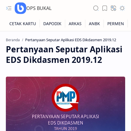
OPS BUKAL
Beranda
Kartu NUPTK
Pertanyaan Seputar Aplikasi
EDS Dikdasmen 2019.12
Kartu NRG
Kartu NISN
Kartu NISN Foto
Kartu NISN Massal