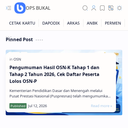
OPS BUKAL
Kartu NUPTK
Pinned Post
Kartu NRG
Kartu NISN
Pengumuman Hasil OSN-K Tahap 1 dan
Kartu NISN Foto
Tahap 2 Tahun 2026, Cek Daftar Peserta
Kartu NISN Massal
Lolos OSN-P
Kementerian Pendidikan Dasar dan Menengah melalui
Pusat Prestasi Nasional (Puspresnas) telah mengumumkan
hasil Olimpiade Sains Nasional Tingkat Kab…