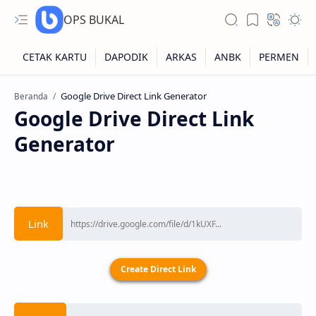
OPS BUKAL
Beranda
Kartu NUPTK
Google Drive Direct Link
Generator
Kartu NRG
Kartu NISN
Kartu NISN Foto
Kartu NISN Massal
Create Direct Link