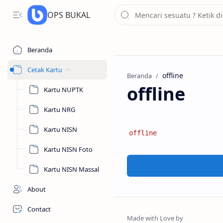
OPS BUKAL
Beranda
Cetak Kartu
Beranda
offline
Kartu NUPTK
Kartu NRG
Kartu NISN
offline
Kartu NISN Foto
Kartu NISN Massal
About
Contact