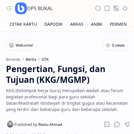
OPS BUKAL
Kartu NUPTK
Kartu NRG
Berita
GTK
Beranda
Pengertian, Fungsi, dan
Kartu NISN
Tujuan (KKG/MGMP)
Kartu NISN Foto
KKG (Kelompok Kerja Guru) merupakan wadah atau forum
Kartu NISN Massal
kegiatan profesional bagi para guru sekolah
dasar/Madrasah ibtidaiyah di tingkat gugus atau kecamatan
yang terdiri dari beberapa guru dari beberapa sekolah.