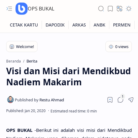
OPS BUKAL
Kartu NUPTK
Kartu NRG
Berita
Beranda
Visi dan Misi dari Mendikbud
Kartu NISN
Nadiem Makarim
Kartu NISN Foto
Kartu NISN Massal
OPS BUKAL
-Berikut ini adalah visi misi dari Mendikbud