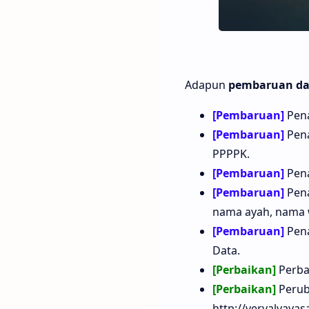
Adapun
pembaruan dan
[Pembaruan]
Pena
[Pembaruan]
Pena
PPPPK.
[Pembaruan]
Pena
[Pembaruan]
Pena
nama ayah, nama wa
[Pembaruan]
Pena
Data.
[Perbaikan]
Perba
[Perbaikan]
Perub
http://vervalyaya