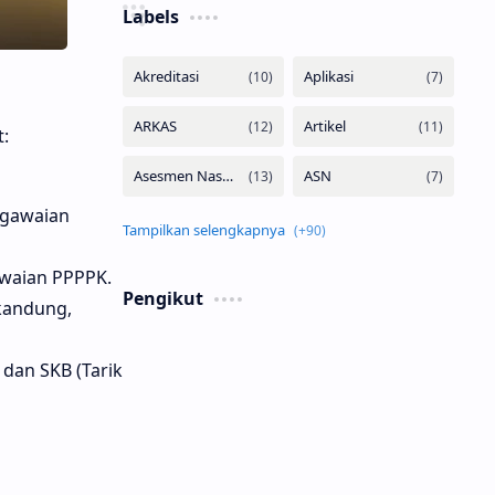
Labels
:
egawaian
waian PPPPK.
Pengikut
kandung,
dan SKB (Tarik