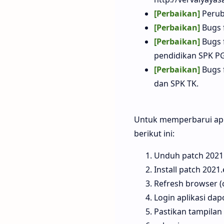
[Perbaikan]
Perub
[Perbaikan]
Bugs f
[Perbaikan]
Bugs f
pendidikan SPK PG
[Perbaikan]
Bugs 
dan SPK TK.
Untuk memperbarui apli
berikut ini:
Unduh patch 2021
Install patch 2021.
Refresh browser (c
Login aplikasi dap
Pastikan tampilan