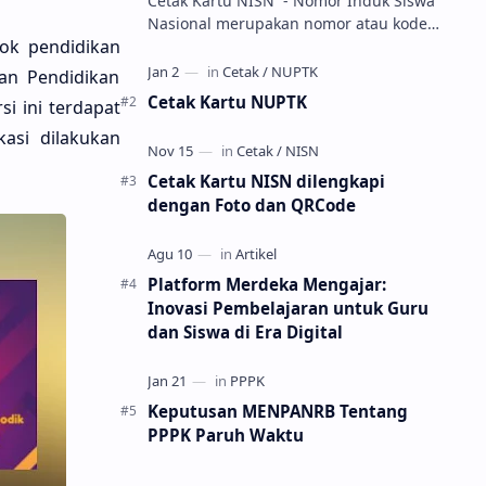
Cetak Kartu NISN - Nomor Induk Siswa
Nasional merupakan nomor atau kode
ok pendidikan
unik sebagai tanda pengenal identitas
siswa. NISN ini diterbitkan kepada …
dan Pendidikan
Cetak Kartu NUPTK
i ini terdapat
asi dilakukan
Cetak Kartu NISN dilengkapi
dengan Foto dan QRCode
Platform Merdeka Mengajar:
Inovasi Pembelajaran untuk Guru
dan Siswa di Era Digital
Keputusan MENPANRB Tentang
PPPK Paruh Waktu