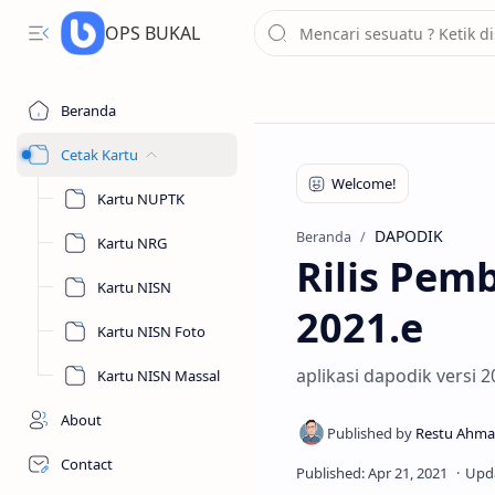
OPS BUKAL
Beranda
Cetak Kartu
Kartu NUPTK
DAPODIK
Beranda
Kartu NRG
Rilis Pem
Kartu NISN
2021.e
Kartu NISN Foto
aplikasi dapodik versi 
Kartu NISN Massal
About
Contact