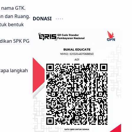
a nama GTK.
an dan Ruang.
DONASI
ntuk bentuk
idikan SPK PG
rapa langkah