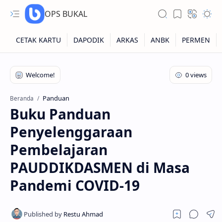
OPS BUKAL
Kartu NUPTK
Kartu NRG
Panduan
Beranda
Buku Panduan
Kartu NISN
Penyelenggaraan
Kartu NISN Foto
Pembelajaran
Kartu NISN Massal
PAUDDIKDASMEN di Masa
Pandemi COVID-19