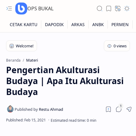
OPS BUKAL
Kartu NUPTK
Kartu NRG
Materi
Beranda
Pengertian Akulturasi
Kartu NISN
Budaya | Apa Itu Akulturasi
Kartu NISN Foto
Budaya
Kartu NISN Massal