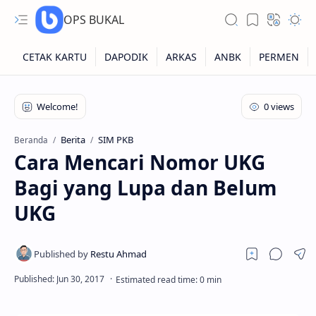
OPS BUKAL
Kartu NUPTK
Kartu NRG
Berita
SIM PKB
Beranda
Cara Mencari Nomor UKG
Kartu NISN
Bagi yang Lupa dan Belum
Kartu NISN Foto
UKG
Kartu NISN Massal