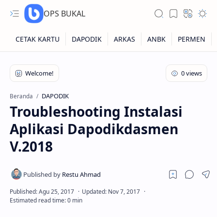
OPS BUKAL
Kartu NUPTK
Kartu NRG
DAPODIK
Beranda
Troubleshooting Instalasi
Kartu NISN
Aplikasi Dapodikdasmen
Kartu NISN Foto
V.2018
Kartu NISN Massal