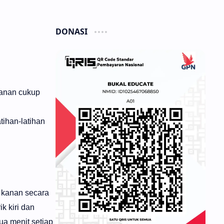
DONASI
kanan cukup
tihan-latihan
n kanan secara
k kiri dan
ua menit setiap