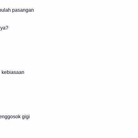
mbulah pasangan
nya?
h kebiasaan
menggosok gigi