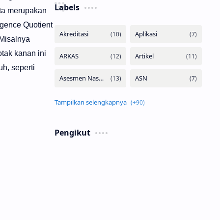
Labels
rta merupakan
igence Quotient
 Misalnya
tak kanan ini
h, seperti
Pengikut