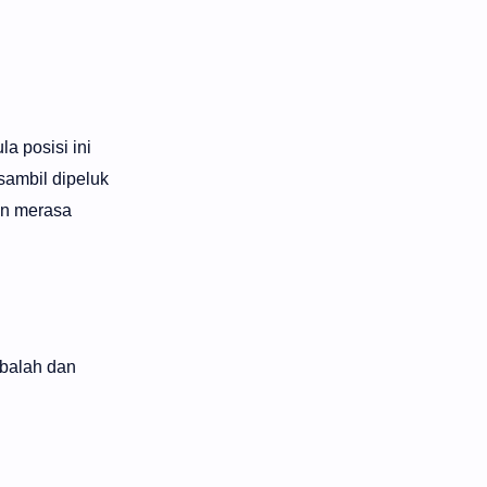
a posisi ini
 sambil dipeluk
an merasa
obalah dan