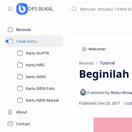
OPS BUKAL
Beranda
Cetak Kartu
Kartu NUPTK
Tutorial
Beranda
Kartu NRG
Beginilah
Kartu NISN
Kartu NISN Foto
Kartu NISN Massal
About
Contact