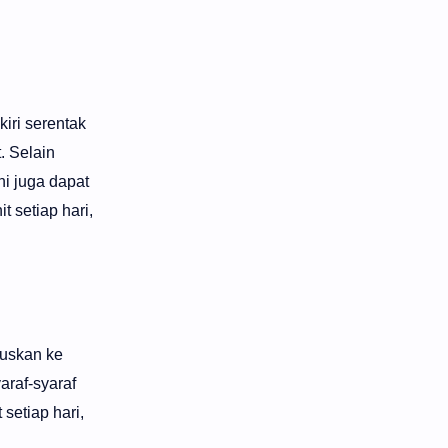
iri serentak
. Selain
ni juga dapat
 setiap hari,
ruskan ke
araf-syaraf
setiap hari,