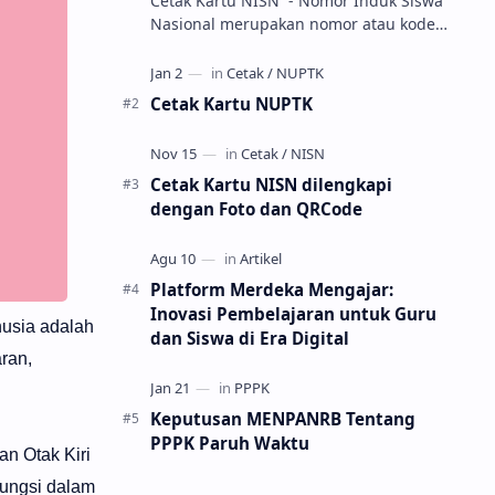
Cetak Kartu NISN - Nomor Induk Siswa
Nasional merupakan nomor atau kode
unik sebagai tanda pengenal identitas
siswa. NISN ini diterbitkan kepada …
Cetak Kartu NUPTK
Cetak Kartu NISN dilengkapi
dengan Foto dan QRCode
Platform Merdeka Mengajar:
Inovasi Pembelajaran untuk Guru
nusia adalah
dan Siswa di Era Digital
ran,
Keputusan MENPANRB Tentang
PPPK Paruh Waktu
an Otak Kiri
fungsi dalam