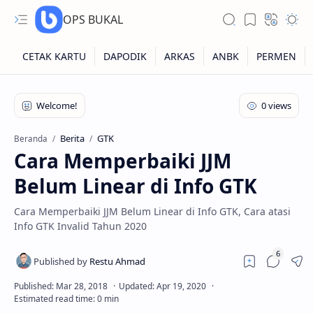
OPS BUKAL
Kartu NUPTK
Kartu NRG
Berita
GTK
Beranda
Cara Memperbaiki JJM
Kartu NISN
Belum Linear di Info GTK
Kartu NISN Foto
Cara Memperbaiki JJM Belum Linear di Info GTK, Cara atasi
Kartu NISN Massal
Info GTK Invalid Tahun 2020