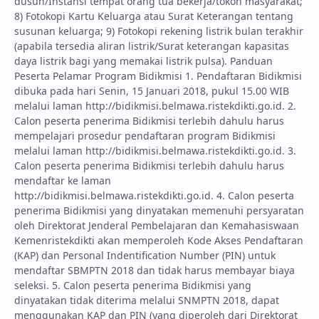
dusun/Instansi tempat orang tua bekerja/tokoh masyarakat;
8) Fotokopi Kartu Keluarga atau Surat Keterangan tentang
susunan keluarga; 9) Fotokopi rekening listrik bulan terakhir
(apabila tersedia aliran listrik/Surat keterangan kapasitas
daya listrik bagi yang memakai listrik pulsa). Panduan
Peserta Pelamar Program Bidikmisi 1. Pendaftaran Bidikmisi
dibuka pada hari Senin, 15 Januari 2018, pukul 15.00 WIB
melalui laman http://bidikmisi.belmawa.ristekdikti.go.id. 2.
Calon peserta penerima Bidikmisi terlebih dahulu harus
mempelajari prosedur pendaftaran program Bidikmisi
melalui laman http://bidikmisi.belmawa.ristekdikti.go.id. 3.
Calon peserta penerima Bidikmisi terlebih dahulu harus
mendaftar ke laman
http://bidikmisi.belmawa.ristekdikti.go.id. 4. Calon peserta
penerima Bidikmisi yang dinyatakan memenuhi persyaratan
oleh Direktorat Jenderal Pembelajaran dan Kemahasiswaan
Kemenristekdikti akan memperoleh Kode Akses Pendaftaran
(KAP) dan Personal Indentification Number (PIN) untuk
mendaftar SBMPTN 2018 dan tidak harus membayar biaya
seleksi. 5. Calon peserta penerima Bidikmisi yang
dinyatakan tidak diterima melalui SNMPTN 2018, dapat
menggunakan KAP dan PIN (yang diperoleh dari Direktorat