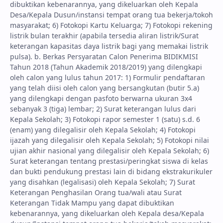
dibuktikan kebenarannya, yang dikeluarkan oleh Kepala
Desa/Kepala Dusun/instansi tempat orang tua bekerja/tokoh
masyarakat; 6) Fotokopi Kartu Keluarga; 7) Fotokopi rekening
listrik bulan terakhir (apabila tersedia aliran listrik/Surat
keterangan kapasitas daya listrik bagi yang memakai listrik
pulsa). b. Berkas Persyaratan Calon Penerima BIDIKMISI
Tahun 2018 (Tahun Akademik 2018/2019) yang dilengkapi
oleh calon yang lulus tahun 2017: 1) Formulir pendaftaran
yang telah diisi oleh calon yang bersangkutan (butir 5.a)
yang dilengkapi dengan pasfoto berwarna ukuran 3x4
sebanyak 3 (tiga) lembar; 2) Surat keterangan lulus dari
Kepala Sekolah; 3) Fotokopi rapor semester 1 (satu) s.d. 6
(enam) yang dilegalisir oleh Kepala Sekolah; 4) Fotokopi
ijazah yang dilegalisir oleh Kepala Sekolah; 5) Fotokopi nilai
ujian akhir nasional yang dilegalisir oleh Kepala Sekolah; 6)
Surat keterangan tentang prestasi/peringkat siswa di kelas
dan bukti pendukung prestasi lain di bidang ekstrakurikuler
yang disahkan (legalisasi) oleh Kepala Sekolah; 7) Surat
Keterangan Penghasilan Orang tua/wali atau Surat
Keterangan Tidak Mampu yang dapat dibuktikan
kebenarannya, yang dikeluarkan oleh Kepala desa/Kepala