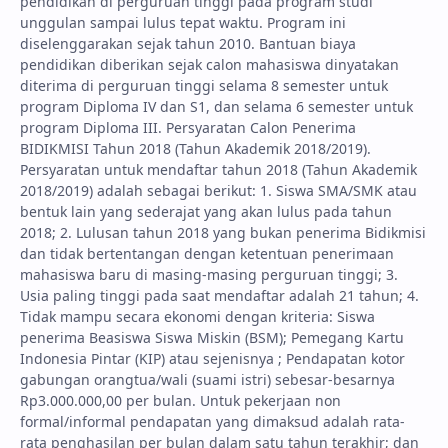
pendidikan di perguruan tinggi pada program studi
unggulan sampai lulus tepat waktu. Program ini
diselenggarakan sejak tahun 2010. Bantuan biaya
pendidikan diberikan sejak calon mahasiswa dinyatakan
diterima di perguruan tinggi selama 8 semester untuk
program Diploma IV dan S1, dan selama 6 semester untuk
program Diploma III. Persyaratan Calon Penerima
BIDIKMISI Tahun 2018 (Tahun Akademik 2018/2019).
Persyaratan untuk mendaftar tahun 2018 (Tahun Akademik
2018/2019) adalah sebagai berikut: 1. Siswa SMA/SMK atau
bentuk lain yang sederajat yang akan lulus pada tahun
2018; 2. Lulusan tahun 2018 yang bukan penerima Bidikmisi
dan tidak bertentangan dengan ketentuan penerimaan
mahasiswa baru di masing-masing perguruan tinggi; 3.
Usia paling tinggi pada saat mendaftar adalah 21 tahun; 4.
Tidak mampu secara ekonomi dengan kriteria: Siswa
penerima Beasiswa Siswa Miskin (BSM); Pemegang Kartu
Indonesia Pintar (KIP) atau sejenisnya ; Pendapatan kotor
gabungan orangtua/wali (suami istri) sebesar-besarnya
Rp3.000.000,00 per bulan. Untuk pekerjaan non
formal/informal pendapatan yang dimaksud adalah rata-
rata penghasilan per bulan dalam satu tahun terakhir; dan