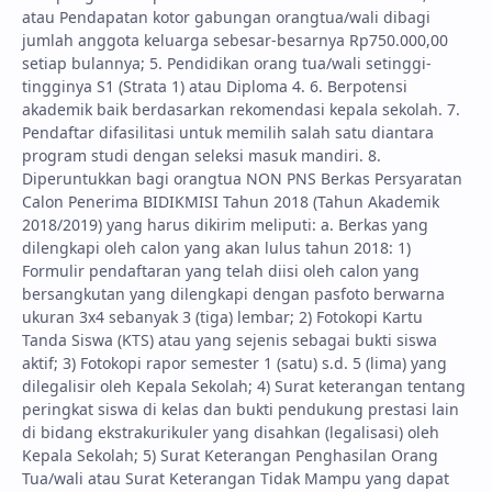
atau Pendapatan kotor gabungan orangtua/wali dibagi
jumlah anggota keluarga sebesar-besarnya Rp750.000,00
setiap bulannya; 5. Pendidikan orang tua/wali setinggi-
tingginya S1 (Strata 1) atau Diploma 4. 6. Berpotensi
akademik baik berdasarkan rekomendasi kepala sekolah. 7.
Pendaftar difasilitasi untuk memilih salah satu diantara
program studi dengan seleksi masuk mandiri. 8.
Diperuntukkan bagi orangtua NON PNS Berkas Persyaratan
Calon Penerima BIDIKMISI Tahun 2018 (Tahun Akademik
2018/2019) yang harus dikirim meliputi: a. Berkas yang
dilengkapi oleh calon yang akan lulus tahun 2018: 1)
Formulir pendaftaran yang telah diisi oleh calon yang
bersangkutan yang dilengkapi dengan pasfoto berwarna
ukuran 3x4 sebanyak 3 (tiga) lembar; 2) Fotokopi Kartu
Tanda Siswa (KTS) atau yang sejenis sebagai bukti siswa
aktif; 3) Fotokopi rapor semester 1 (satu) s.d. 5 (lima) yang
dilegalisir oleh Kepala Sekolah; 4) Surat keterangan tentang
peringkat siswa di kelas dan bukti pendukung prestasi lain
di bidang ekstrakurikuler yang disahkan (legalisasi) oleh
Kepala Sekolah; 5) Surat Keterangan Penghasilan Orang
Tua/wali atau Surat Keterangan Tidak Mampu yang dapat