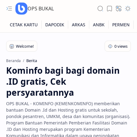
OPS BUKAL
Kartu NUPTK
Kartu NRG
Berita
Beranda
Kominfo bagi bagi domain
Kartu NISN
.ID gratis, Cek
Kartu NISN Foto
persyaratannya
Kartu NISN Massal
OPS BUKAL - KOMINFO (KEMENKOMINFO) memberikan
bantuan Domain .Id dan Hosting gratis untuk sekolah,
pondok pesantren, UMKM, desa dan komunitas (organisasi).
Program Bantuan Pemerintah Pemberian Fasilitasi Domain
.ID dan Hosting merupakan program Kementerian
Komunikasi dan Informatika dalam upaya peningkatan