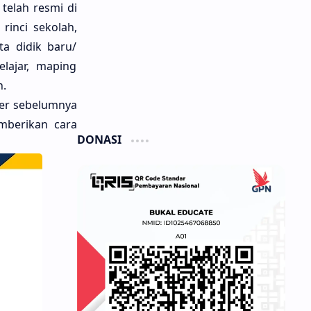
telah resmi di
rinci sekolah,
ta didik baru/
lajar, maping
n.
ter sebelumnya
emberikan cara
DONASI