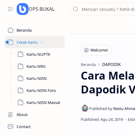
OPS BUKAL
Beranda
Cetak Kartu
Kartu NUPTK
DAPODIK
Beranda
Kartu NRG
Cara Mela
Kartu NISN
Dapodik V
Kartu NISN Foto
Kartu NISN Massal
About
Contact