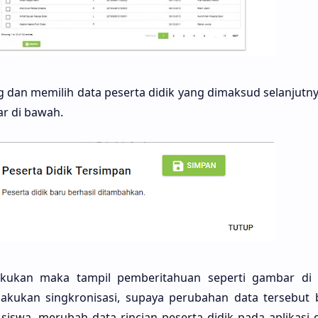
g dan memilih data peserta didik yang dimaksud selanjutny
ar di bawah.
lakukan maka tampil pemberitahuan seperti gambar di 
lakukan singkronisasi, supaya perubahan data tersebut
si siswa, merubah data rincian peserta didik pada aplikasi