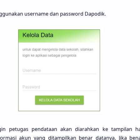
menggunakan username dan password Dapodik.
login petugas pendataan akan diarahkan ke tampilan 
nformasi akun yang ditampilkan benar datanya. Jika bena