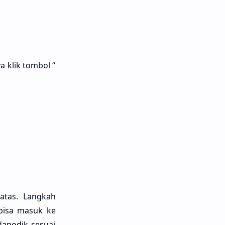
a klik tombol “
atas. Langkah
 bisa masuk ke
 dapodik sesuai