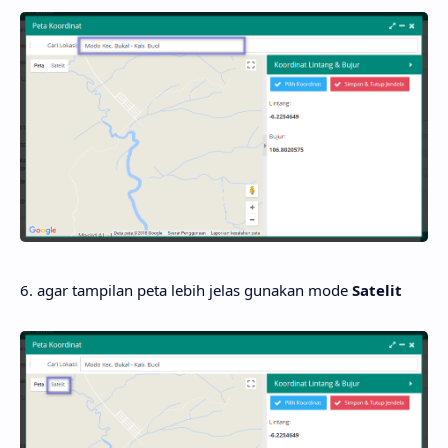
6. agar tampilan peta lebih jelas gunakan mode
Satelit