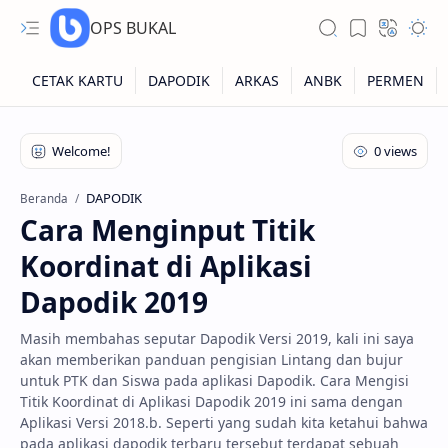
OPS BUKAL
Kartu NUPTK
Kartu NRG
DAPODIK
Beranda
Cara Menginput Titik
Kartu NISN
Koordinat di Aplikasi
Kartu NISN Foto
Dapodik 2019
Kartu NISN Massal
Masih membahas seputar Dapodik Versi 2019, kali ini saya
akan memberikan panduan pengisian Lintang dan bujur
untuk PTK dan Siswa pada aplikasi Dapodik. Cara Mengisi
Titik Koordinat di Aplikasi Dapodik 2019 ini sama dengan
Aplikasi Versi 2018.b. Seperti yang sudah kita ketahui bahwa
pada aplikasi dapodik terbaru tersebut terdapat sebuah