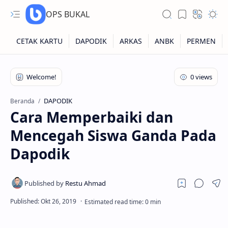
OPS BUKAL
Kartu NUPTK
Kartu NRG
DAPODIK
Beranda
Cara Memperbaiki dan
Kartu NISN
Mencegah Siswa Ganda Pada
Kartu NISN Foto
Dapodik
Kartu NISN Massal