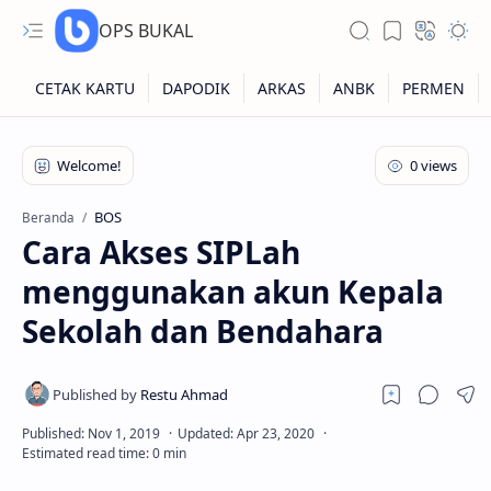
OPS BUKAL
Kartu NUPTK
Kartu NRG
BOS
Beranda
Cara Akses SIPLah
Kartu NISN
menggunakan akun Kepala
Kartu NISN Foto
Sekolah dan Bendahara
Kartu NISN Massal