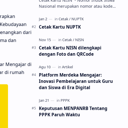
Cetak Kartu NISN - Nomor Induk Siswa
Nasional merupakan nomor atau kode
unik sebagai tanda pengenal identitas
erapkan
siswa. NISN ini diterbitkan kepada …
n Kebudayaan
Cetak Kartu NUPTK
enangkan dari
Sama dan
Cetak Kartu NISN dilengkapi
dengan Foto dan QRCode
ar Mengajar di
ar di rumah
Platform Merdeka Mengajar:
Inovasi Pembelajaran untuk Guru
dan Siswa di Era Digital
Keputusan MENPANRB Tentang
PPPK Paruh Waktu