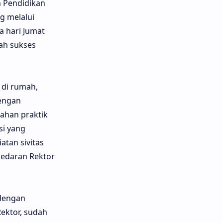
n Pendidikan
g melalui
a hari Jumat
ah sukses
 di rumah,
dengan
ahan praktik
si yang
tan sivitas
 edaran Rektor
 dengan
ektor, sudah