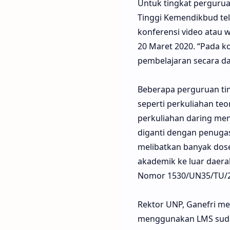
Untuk tingkat pergurua
Tinggi Kemendikbud tel
konferensi video atau 
20 Maret 2020. “Pada k
pembelajaran secara da
Beberapa perguruan ti
seperti perkuliahan teo
perkuliahan daring men
diganti dengan penugas
melibatkan banyak dose
akademik ke luar daera
Nomor 1530/UN35/TU/2
Rektor UNP, Ganefri m
menggunakan LMS sudah 