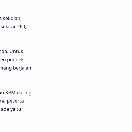
 sekolah,
sekitar 260,
nda. Untuk
ideo pendek
mang berjalan
an KBM daring.
ma peserta
ada yaitu