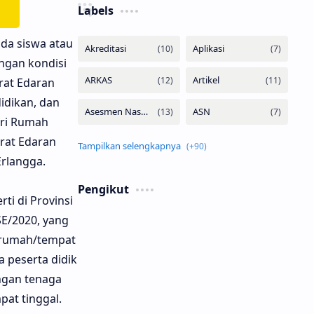
Labels
ada siswa atau
ngan kondisi
rat Edaran
dikan, dan
ari Rumah
rat Edaran
Erlangga.
Pengikut
ti di Provinsi
SE/2020, yang
 rumah/tempat
 peserta didik
ngan tenaga
at tinggal.