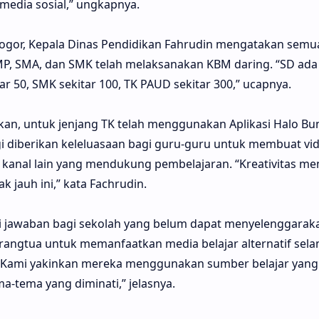
media sosial,” ungkapnya.
Bogor, Kepala Dinas Pendidikan Fahrudin mengatakan semua
SMP, SMA, dan SMK telah melaksanakan KBM daring. “SD ada 
r 50, SMK sekitar 100, TK PAUD sekitar 300,” ucapnya.
askan, untuk jenjang TK telah menggunakan Aplikasi Halo Bu
ggi diberikan keleluasaan bagi guru-guru untuk membuat v
anal lain yang mendukung pembelajaran. “Kreativitas me
k jauh ini,” kata Fachrudin.
di jawaban bagi sekolah yang belum dapat menyelenggarak
angtua untuk memanfaatkan media belajar alternatif sela
. “Kami yakinkan mereka menggunakan sumber belajar yang 
a-tema yang diminati,” jelasnya.