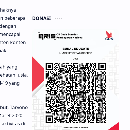
ihaknya
an beberapa
DONASI
i dengan
 mencapai
nten-konten
nak.
lah yang
hatan, usia,
d-19 yang
ebut, Taryono
Maret 2020
ktivitas di