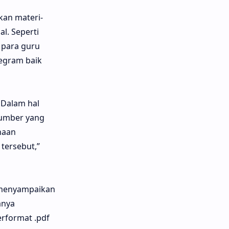
kan materi-
l. Seperti
 para guru
egram baik
 Dalam hal
sumber yang
naan
tersebut,”
k menyampaikan
anya
erformat .pdf