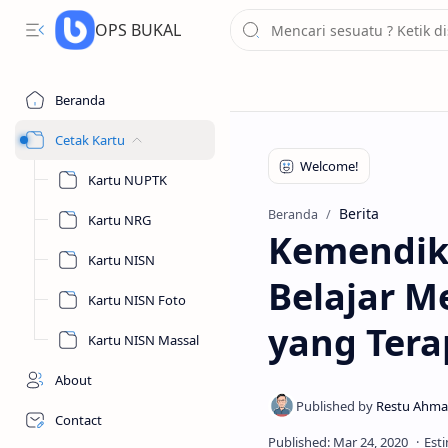
OPS BUKAL
Beranda
Cetak Kartu
Kartu NUPTK
Berita
Beranda
Kartu NRG
Kemendik
Kartu NISN
Belajar 
Kartu NISN Foto
yang Tera
Kartu NISN Massal
About
Contact