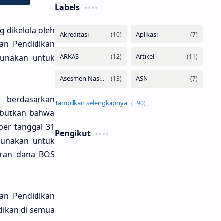
Labels
g dikelola oleh
dan Pendidikan
gunakan untuk
 berdasarkan
ebutkan bahwa
per tanggal 31
Pengikut
igunakan untuk
uran dana BOS
dan Pendidikan
dikan di semua