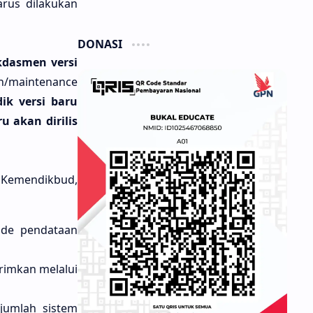
arus dilakukan
DONASI
kdasmen versi
n/maintenance
ik versi baru
 akan dirilis
 Kemendikbud,
ode pendataan
rimkan melalui
jumlah sistem