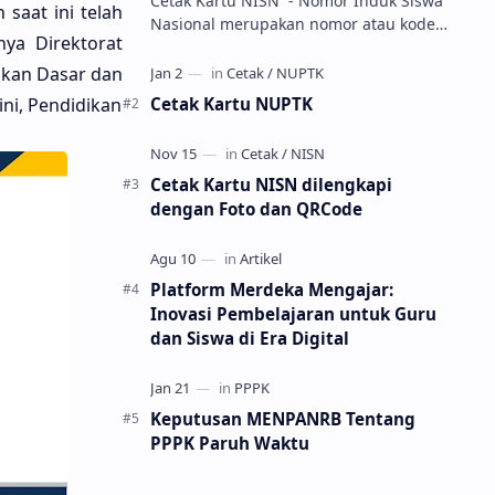
Cetak Kartu NISN - Nomor Induk Siswa
saat ini telah
Nasional merupakan nomor atau kode
ya Direktorat
unik sebagai tanda pengenal identitas
siswa. NISN ini diterbitkan kepada …
ikan Dasar dan
Cetak Kartu NUPTK
ni, Pendidikan
Cetak Kartu NISN dilengkapi
dengan Foto dan QRCode
Platform Merdeka Mengajar:
Inovasi Pembelajaran untuk Guru
dan Siswa di Era Digital
Keputusan MENPANRB Tentang
PPPK Paruh Waktu