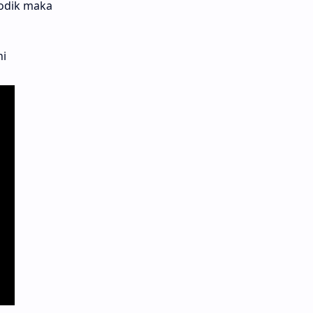
odik maka
ni