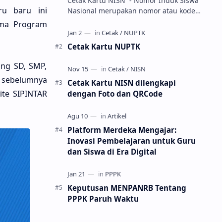
Cetak Kartu NISN - Nomor Induk Siswa
ru baru ini
Nasional merupakan nomor atau kode
unik sebagai tanda pengenal identitas
ima Program
siswa. NISN ini diterbitkan kepada …
Cetak Kartu NUPTK
ang SD, SMP,
 sebelumnya
Cetak Kartu NISN dilengkapi
ite SIPINTAR
dengan Foto dan QRCode
Platform Merdeka Mengajar:
Inovasi Pembelajaran untuk Guru
dan Siswa di Era Digital
Keputusan MENPANRB Tentang
PPPK Paruh Waktu