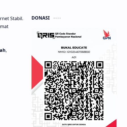
DONASI
net Stabil.
amat
lah
,