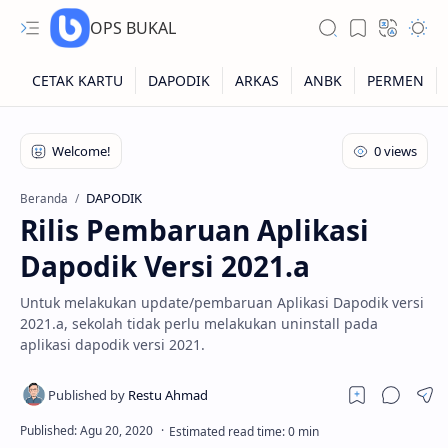
OPS BUKAL
Kartu NUPTK
Kartu NRG
DAPODIK
Beranda
Rilis Pembaruan Aplikasi
Kartu NISN
Dapodik Versi 2021.a
Kartu NISN Foto
Untuk melakukan update/pembaruan Aplikasi Dapodik versi
Kartu NISN Massal
2021.a, sekolah tidak perlu melakukan uninstall pada
aplikasi dapodik versi 2021.