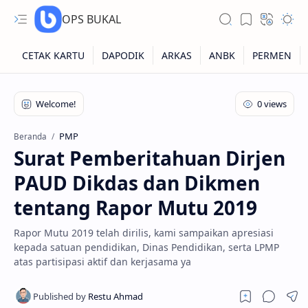
OPS BUKAL
Kartu NUPTK
Kartu NRG
PMP
Beranda
Surat Pemberitahuan Dirjen
Kartu NISN
PAUD Dikdas dan Dikmen
Kartu NISN Foto
tentang Rapor Mutu 2019
Kartu NISN Massal
Rapor Mutu 2019 telah dirilis, kami sampaikan apresiasi
kepada satuan pendidikan, Dinas Pendidikan, serta LPMP
atas partisipasi aktif dan kerjasama ya