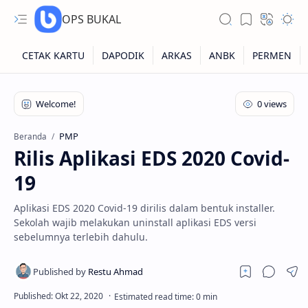
OPS BUKAL
Kartu NUPTK
Kartu NRG
PMP
Beranda
Rilis Aplikasi EDS 2020 Covid-
Kartu NISN
19
Kartu NISN Foto
Aplikasi EDS 2020 Covid-19 dirilis dalam bentuk installer.
Kartu NISN Massal
Sekolah wajib melakukan uninstall aplikasi EDS versi
sebelumnya terlebih dahulu.