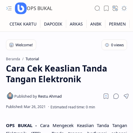
OPS BUKAL
Kartu NUPTK
Kartu NRG
Tutorial
Beranda
Cara Cek Keaslian Tanda
Kartu NISN
Tangan Elektronik
Kartu NISN Foto
Kartu NISN Massal
OPS BUKAL -
Cara Mengecek Keaslian Tanda Tangan