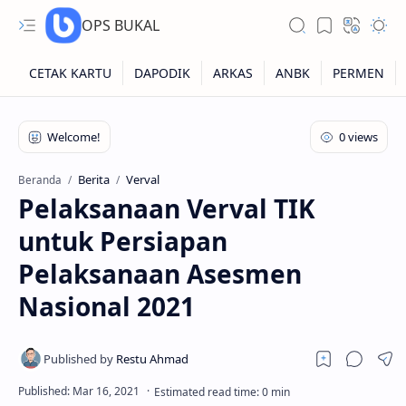
OPS BUKAL
Kartu NUPTK
Kartu NRG
Berita
Verval
Beranda
Pelaksanaan Verval TIK
Kartu NISN
untuk Persiapan
Kartu NISN Foto
Pelaksanaan Asesmen
Kartu NISN Massal
Nasional 2021