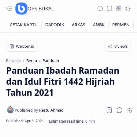
OPS BUKAL
Kartu NUPTK
Kartu NRG
Berita
Panduan
Beranda
Panduan Ibadah Ramadan
Kartu NISN
dan Idul Fitri 1442 Hijriah
Kartu NISN Foto
Tahun 2021
Kartu NISN Massal