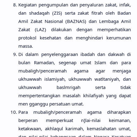
Kegiatan pengumpulan dan penyaluran zakat, infak,
dan shadaqah (ZIS) serta zakat fitrah oleh Badan
Amil Zakat Nasional (BAZNAS) dan Lembaga Amil
Zakat (LAZ) dilakukan dengan memperhatikan
protokol kesehatan dan menghindari kerumunan
massa.
Di dalam penyelenggaraan ibadah dan dakwah di
bulan Ramadan, segenap umat Islam dan para
mubaligh/penceramah agama agar menjaga
ukhuwwah islamiyah, ukhuwwah watltaniyah, dan
ukhuwwah baslmrigah serta tidak
mempertentangkan masalah khilafiyah yang dapat
men gganggu persatuan umat.
Para mubaligh/penceramah agama diharapkan
berperan memperkuat n]lai-nilai keimanan,
ketakwaan, akhlaqul karimah, kemaslahatan umat,
dan nilai-nilai kebangsaan dalam Negara Kesatuan