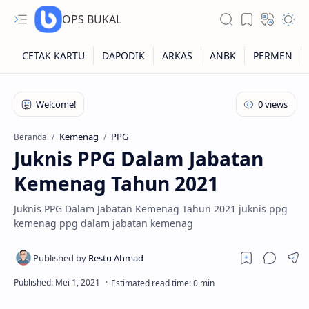
OPS BUKAL
Kartu NUPTK
Kartu NRG
Kemenag
PPG
Beranda
Juknis PPG Dalam Jabatan
Kartu NISN
Kemenag Tahun 2021
Kartu NISN Foto
Juknis PPG Dalam Jabatan Kemenag Tahun 2021 juknis ppg
Kartu NISN Massal
kemenag ppg dalam jabatan kemenag