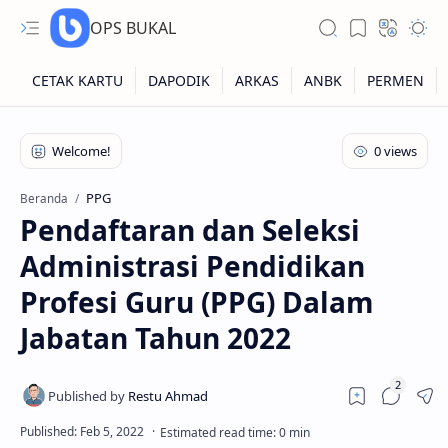
OPS BUKAL
Kartu NUPTK
Kartu NRG
PPG
Beranda
Pendaftaran dan Seleksi
Kartu NISN
Administrasi Pendidikan
Kartu NISN Foto
Profesi Guru (PPG) Dalam
Kartu NISN Massal
Jabatan Tahun 2022