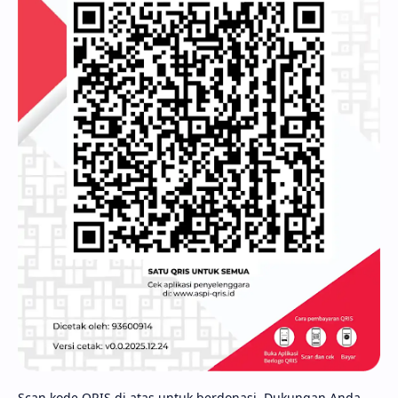
Scan kode QRIS di atas untuk berdonasi. Dukungan Anda