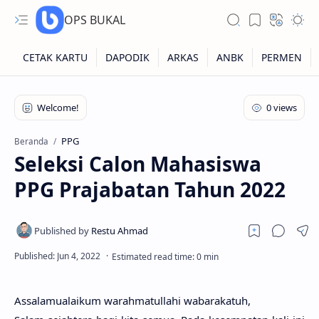
OPS BUKAL
Kartu NUPTK
Kartu NRG
PPG
Beranda
Seleksi Calon Mahasiswa
Kartu NISN
PPG Prajabatan Tahun 2022
Kartu NISN Foto
Kartu NISN Massal
Assalamualaikum warahmatullahi wabarakatuh,