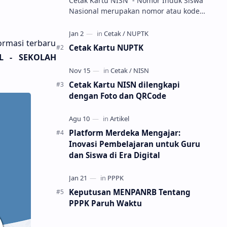
Cetak Kartu NISN - Nomor Induk Siswa
Nasional merupakan nomor atau kode
unik sebagai tanda pengenal identitas
siswa. NISN ini diterbitkan kepada …
ormasi terbaru
Cetak Kartu NUPTK
L - SEKOLAH
Cetak Kartu NISN dilengkapi
dengan Foto dan QRCode
Platform Merdeka Mengajar:
Inovasi Pembelajaran untuk Guru
dan Siswa di Era Digital
Keputusan MENPANRB Tentang
PPPK Paruh Waktu