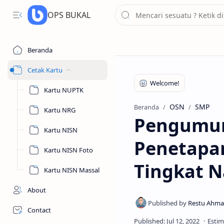
OPS BUKAL
Beranda
Cetak Kartu
Kartu NUPTK
OSN
SMP
Beranda
Kartu NRG
Pengumum
Kartu NISN
Penetapa
Kartu NISN Foto
Tingkat N
Kartu NISN Massal
About
Contact