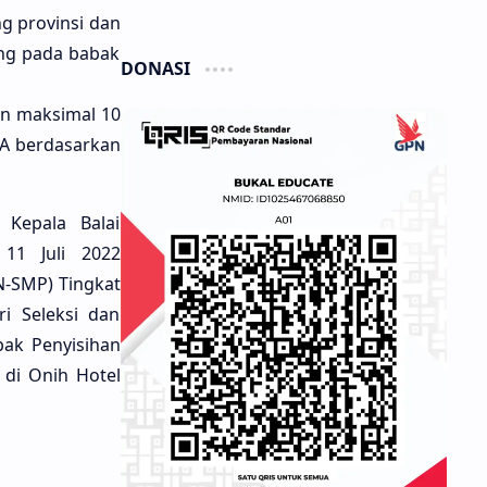
ng provinsi dan
king pada babak
DONASI
dan maksimal 10
PA berdasarkan
Kepala Balai
 11 Juli 2022
N-SMP) Tingkat
i Seleksi dan
ak Penyisihan
 di Onih Hotel