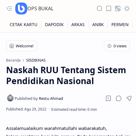
OPS BUKAL
Kartu NUPTK
Kartu NRG
SISDIKNAS
Beranda
Naskah RUU Tentang Sistem
Kartu NISN
Pendidikan Nasional
Kartu NISN Foto
Kartu NISN Massal
Assalamualaikum warahmatullahi wabarakatuh,