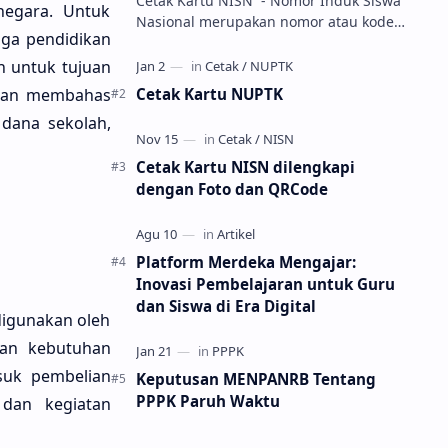
Cetak Kartu NISN - Nomor Induk Siswa
negara. Untuk
Nasional merupakan nomor atau kode
aga pendidikan
unik sebagai tanda pengenal identitas
siswa. NISN ini diterbitkan kepada …
n untuk tujuan
Cetak Kartu NUPTK
 akan membahas
 dana sekolah,
Cetak Kartu NISN dilengkapi
dengan Foto dan QRCode
Platform Merdeka Mengajar:
Inovasi Pembelajaran untuk Guru
dan Siswa di Era Digital
digunakan oleh
gan kebutuhan
suk pembelian
Keputusan MENPANRB Tentang
PPPK Paruh Waktu
 dan kegiatan