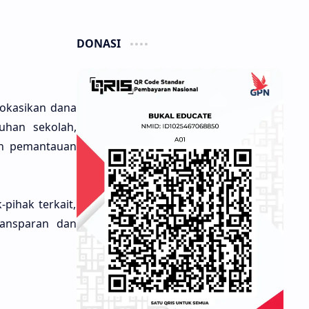
DONASI
okasikan dana
uhan sekolah,
dan pemantauan
pihak terkait,
ransparan dan