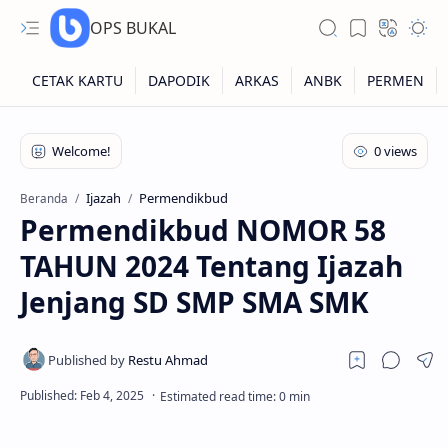
OPS BUKAL
Kartu NUPTK
Kartu NRG
Ijazah
Permendikbud
Beranda
Permendikbud NOMOR 58
Kartu NISN
TAHUN 2024 Tentang Ijazah
Kartu NISN Foto
Jenjang SD SMP SMA SMK
Kartu NISN Massal