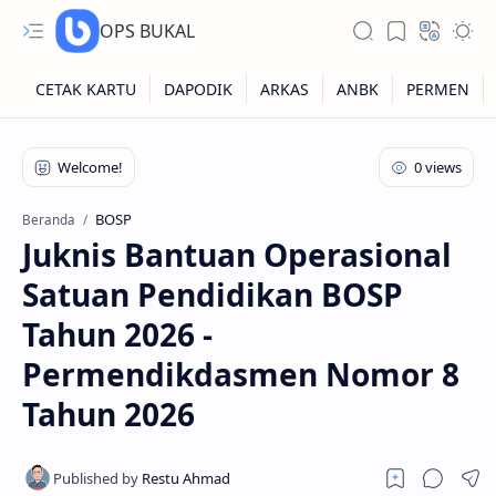
OPS BUKAL
Kartu NUPTK
Kartu NRG
BOSP
Beranda
Juknis Bantuan Operasional
Kartu NISN
Satuan Pendidikan BOSP
Kartu NISN Foto
Tahun 2026 -
Kartu NISN Massal
Permendikdasmen Nomor 8
Tahun 2026