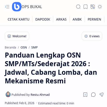
OPS BUKAL
Kartu NUPTK
Kartu NRG
OSN
SMP
Beranda
Panduan Lengkap OSN
Kartu NISN
SMP/MTs/Sederajat 2026 :
Kartu NISN Foto
Jadwal, Cabang Lomba, dan
Kartu NISN Massal
Mekanisme Resmi