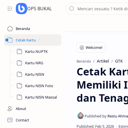
OPS BUKAL
Beranda
Cetak Kartu
Kartu NUPTK
Artikel
GTK
Beranda
Kartu NRG
Cetak Kar
Kartu NISN
Memiliki 
Kartu NISN Foto
dan Tena
Kartu NISN Massal
About
Contact