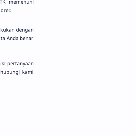
 GTK memenuhi
orer.
akukan dengan
ata Anda benar
iki pertanyaan
ghubungi kami