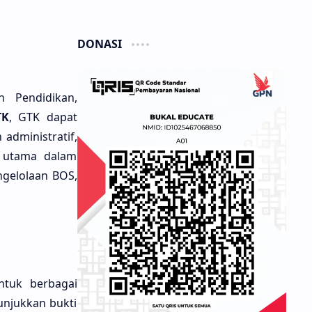
DONASI
 Pendidikan,
TK
, GTK dapat
administratif,
n utama dalam
ngelolaan BOS,
ntuk berbagai
unjukkan bukti