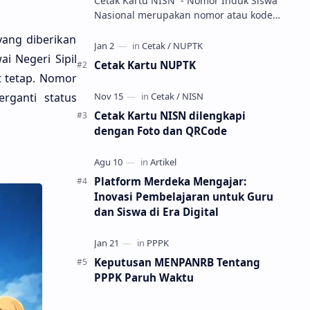
Cetak Kartu NISN - Nomor Induk Siswa
Nasional merupakan nomor atau kode
unik sebagai tanda pengenal identitas
ang diberikan
siswa. NISN ini diterbitkan kepada …
i Negeri Sipil
Cetak Kartu NUPTK
t tetap. Nomor
rganti status
Cetak Kartu NISN dilengkapi
dengan Foto dan QRCode
Platform Merdeka Mengajar:
Inovasi Pembelajaran untuk Guru
dan Siswa di Era Digital
Keputusan MENPANRB Tentang
PPPK Paruh Waktu