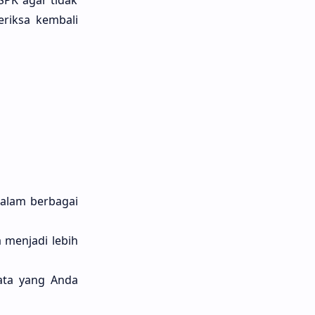
SPK agar tidak
eriksa kembali
dalam berbagai
 menjadi lebih
ata yang Anda