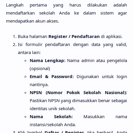
Langkah pertama yang harus dilakukan adalah
mendaftarkan sekolah Anda ke dalam sistem agar
mendapatkan akun akses.
Buka halaman
Register / Pendaftaran
di aplikasi.
Isi formulir pendaftaran dengan data yang valid,
antara lain:
Nama Lengkap:
Nama admin atau pengelola
(opsional)
Email & Password:
Digunakan untuk login
nantinya.
NPSN (Nomor Pokok Sekolah Nasional):
Pastikan NPSN yang dimasukkan benar sebagai
identitas unik sekolah.
Nama Sekolah:
Masukkan nama
instansi/sekolah Anda.
Klik tombol
Daftar / Register
. Jika berhasil, Anda