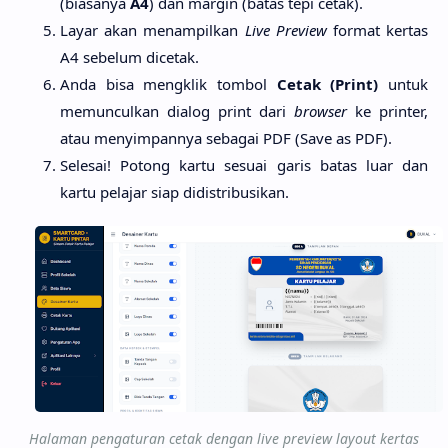
(biasanya
A4
) dan margin (batas tepi cetak).
Layar akan menampilkan
Live Preview
format kertas
A4 sebelum dicetak.
Anda bisa mengklik tombol
Cetak (Print)
untuk
memunculkan dialog print dari
browser
ke printer,
atau menyimpannya sebagai PDF (Save as PDF).
Selesai! Potong kartu sesuai garis batas luar dan
kartu pelajar siap didistribusikan.
Halaman pengaturan cetak dengan live preview layout kertas