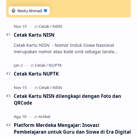
Cetak Kartu NISN
Cetak Kartu NISN - Nomor Induk Siswa Nasional
merupakan nomor atau kode unik sebagai tanda
pengenal identitas siswa. NISN ini diterbitkan kepada …
Cetak Kartu NUPTK
Cetak Kartu NISN dilengkapi dengan Foto dan
QRCode
Platform Merdeka Mengajar: Inovasi
Pembelajaran untuk Guru dan Siswa di Era Digital