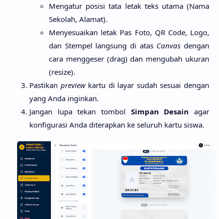
Mengatur posisi tata letak teks utama (Nama
Sekolah, Alamat).
Menyesuaikan letak Pas Foto, QR Code, Logo,
dan Stempel langsung di atas
Canvas
dengan
cara menggeser (drag) dan mengubah ukuran
(resize).
Pastikan
preview
kartu di layar sudah sesuai dengan
yang Anda inginkan.
Jangan lupa tekan tombol
Simpan Desain
agar
konfigurasi Anda diterapkan ke seluruh kartu siswa.