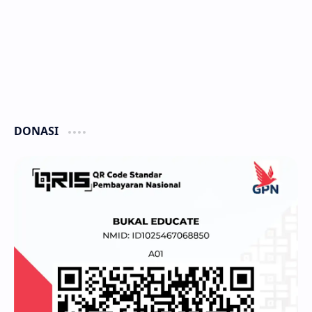
DONASI