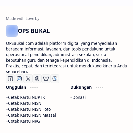
OPS BUKAL
OPSBukal.com adalah platform digital yang menyediakan
beragam informasi, layanan, dan tools pendukung untuk
operasional pendidikan, administrasi sekolah, serta
kebutuhan guru dan tenaga kependidikan di Indonesia.
Praktis, cepat, dan terintegrasi untuk mendukung kinerja Anda
sehari-hari.
Unggulan
Dukungan
Cetak Kartu NUPTK
Donasi
Cetak Kartu NISN
Cetak Kartu NISN Foto
Cetak Kartu NISN Massal
Cetak Kartu NRG