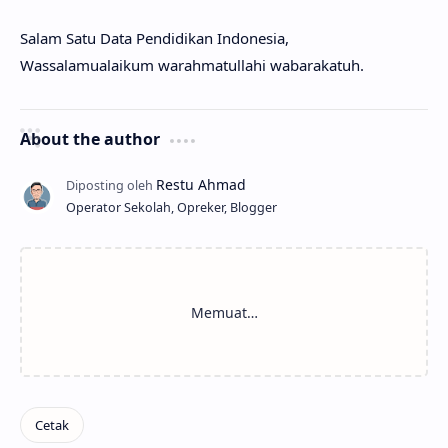
Salam Satu Data Pendidikan Indonesia,
Wassalamualaikum warahmatullahi wabarakatuh.
About the author
Operator Sekolah, Opreker, Blogger