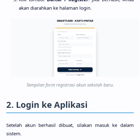
akan diarahkan ke halaman login.
Tampilan form registrasi akun sekolah baru.
2. Login ke Aplikasi
Setelah akun berhasil dibuat, silakan masuk ke dalam
sistem.