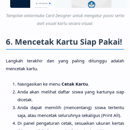
Tampilan antarmuka Card Designer untuk mengatur posisi serta
aset visual kartu secara visual.
6. Mencetak Kartu Siap Pakai!
Langkah terakhir dan yang paling ditunggu adalah
mencetak kartu.
Navigasikan ke menu
Cetak Kartu
.
Anda akan melihat daftar siswa yang kartunya siap
dicetak.
Anda dapat memilih (mencentang) siswa tertentu
saja, atau mencetak seluruhnya sekaligus (Print All).
Di panel pengaturan cetak, sesuaikan ukuran kertas