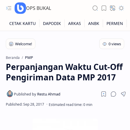
OPS BUKAL
Kartu NUPTK
Kartu NRG
PMP
Beranda
Perpanjangan Waktu Cut-Off
Kartu NISN
Pengiriman Data PMP 2017
Kartu NISN Foto
Kartu NISN Massal