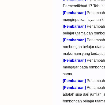
Permendikbud 17 Tahun
[Pembaruan]
Penambahan
menginputkan layanan k
[Pembaruan]
Penambahan
belajar utama dan rombon
[Pembaruan]
Penambahan
rombongan belajar utama 
maksimum yang terdapat 
[Pembaruan]
Penambahan
mengajar pada rombongan
sama
[Pembaruan]
Penambahan
[Pembaruan]
Penambahan
adalah sisa dari jumlah
rombongan belajar utam