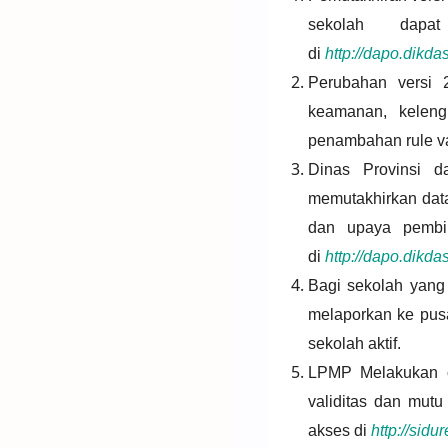
sekolah dap
di
http://dapo.dikd
Perubahan versi 
keamanan, kelen
penambahan rule val
Dinas Provinsi d
memutakhirkan dat
dan upaya pembin
di
http://dapo.dikd
Bagi sekolah yang 
melaporkan ke pus
sekolah aktif.
LPMP Melakukan op
validitas dan mutu
akses di
http://sid