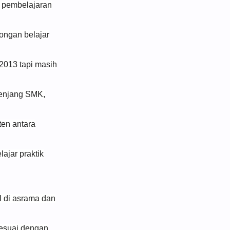
 pembelajaran
ongan belajar
2013 tapi masih
jenjang SMK,
en antara
jar praktik
l di asrama dan
esuai dengan