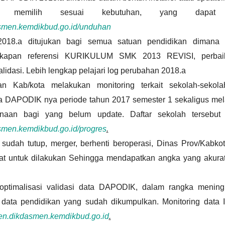
at memilih sesuai kebutuhan, yang dapa
asmen.kemdikbud.go.id/unduhan
2018.a ditujukan bagi semua satuan pendidikan dimana 
gkapan referensi KURIKULUM SMK 2013 REVISI, perba
idasi. Lebih lengkap pelajari log perubahan 2018.a
an Kab/kota melakukan monitoring terkait sekolah-seko
a DAPODIK nya periode tahun 2017 semester 1 sekaligus mel
aan bagi yang belum update. Daftar sekolah tersebut 
asmen.kemdikbud.go.id/progres
.
sudah tutup, merger, berhenti beroperasi, Dinas Prov/Kabko
at untuk dilakukan Sehingga mendapatkan angka yang akurat
timalisasi validasi data DAPODIK, dalam rangka meningk
 data pendidikan yang sudah dikumpulkan. Monitoring data I
uren.dikdasmen.kemdikbud.go.id
.