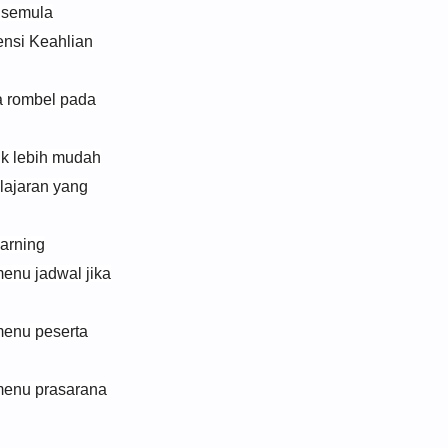
 semula
ensi Keahlian
 rombel pada
ik lebih mudah
lajaran yang
warning
enu jadwal jika
menu peserta
menu prasarana