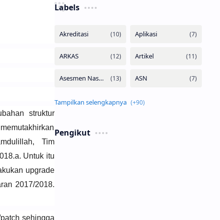
Labels
bahan struktur
memutakhirkan
Pengikut
mdulillah, Tim
18.a. Untuk itu
akukan upgrade
aran 2017/2018.
/patch sehingga