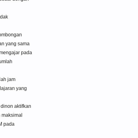
idak
rombongan
ran yang sama
 mengajar pada
jumlah
lah jam
lajaran yang
dinon aktifkan
m maksimal
JM pada