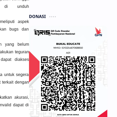
t di unduh
DONASI
meliputi aspek
ikan bugs dan
lah yang belum
akukan teguran
dapat diakses
ta untuk segera
 terkait dengan
atkan akurasi,
nvalid dapat di