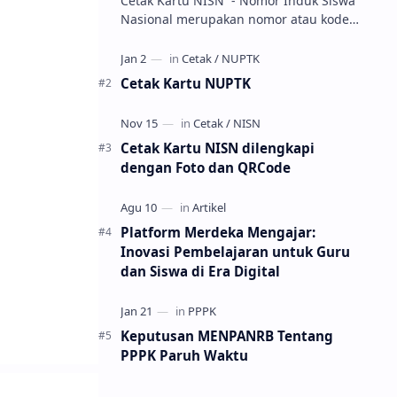
Cetak Kartu NISN - Nomor Induk Siswa
Nasional merupakan nomor atau kode
unik sebagai tanda pengenal identitas
siswa. NISN ini diterbitkan kepada …
Cetak Kartu NUPTK
Cetak Kartu NISN dilengkapi
dengan Foto dan QRCode
Platform Merdeka Mengajar:
Inovasi Pembelajaran untuk Guru
dan Siswa di Era Digital
Keputusan MENPANRB Tentang
PPPK Paruh Waktu