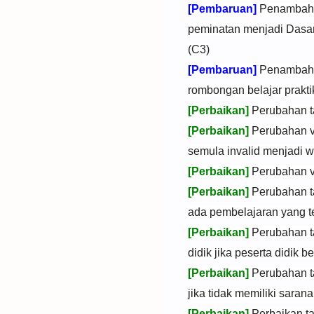
[Pembaruan]
Penambahan
peminatan menjadi Dasar
(C3)
[Pembaruan]
Penambahan
rombongan belajar prakti
[Perbaikan]
Perubahan t
[Perbaikan]
Perubahan va
semula invalid menjadi w
[Perbaikan]
Perubahan va
[Perbaikan]
Perubahan t
ada pembelajaran yang t
[Perbaikan]
Perubahan t
didik jika peserta didik 
[Perbaikan]
Perubahan t
jika tidak memiliki saran
[Perbaikan]
Perbaikan t