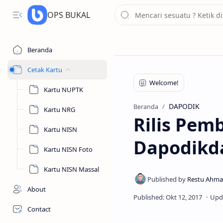
OPS BUKAL
Beranda
Cetak Kartu
Kartu NUPTK
DAPODIK
Beranda
Kartu NRG
Rilis Pem
Kartu NISN
Dapodikda
Kartu NISN Foto
Kartu NISN Massal
About
Contact