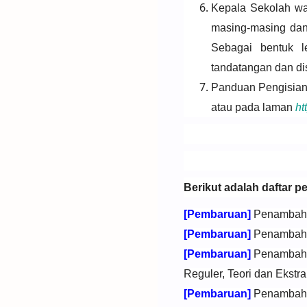
Kepala Sekolah wa
masing-masing dan
Sebagai bentuk 
tandatangan dan di
Panduan Pengisian 
atau pada laman
ht
Berikut adalah daftar p
[Pembaruan]
Penambahan
[Pembaruan]
Penambahan
[Pembaruan]
Penambahan
Reguler, Teori dan Ekstra
[Pembaruan]
Penambahan