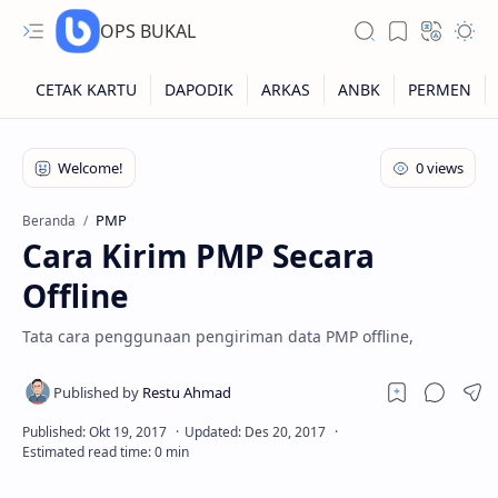
OPS BUKAL
Kartu NUPTK
Kartu NRG
PMP
Beranda
Cara Kirim PMP Secara
Kartu NISN
Offline
Kartu NISN Foto
Tata cara penggunaan pengiriman data PMP offline,
Kartu NISN Massal