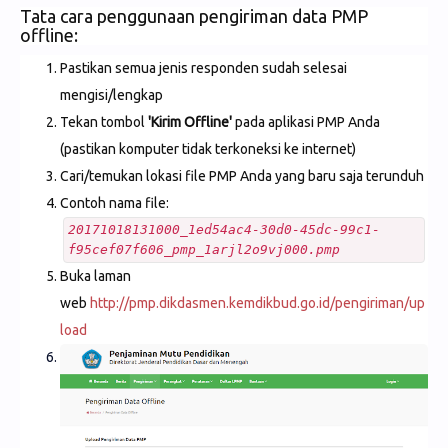
Tata cara penggunaan pengiriman data PMP
offline:
Pastikan semua jenis responden sudah selesai
mengisi/lengkap
Tekan tombol
'Kirim Offline'
pada aplikasi PMP Anda
(pastikan komputer tidak terkoneksi ke internet)
Cari/temukan lokasi file PMP Anda yang baru saja terunduh
Contoh nama file:
20171018131000_1ed54ac4-30d0-45dc-99c1-
f95cef07f606_pmp_1arjl2o9vj000.pmp
Buka laman
web
http://pmp.dikdasmen.kemdikbud.go.id/pengiriman/up
load