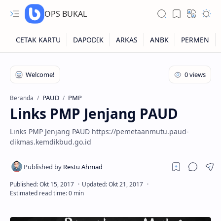
OPS BUKAL
Kartu NUPTK
Kartu NRG
PAUD
PMP
Beranda
Links PMP Jenjang PAUD
Kartu NISN
Links PMP Jenjang PAUD https://pemetaanmutu.paud-
Kartu NISN Foto
dikmas.kemdikbud.go.id
Kartu NISN Massal