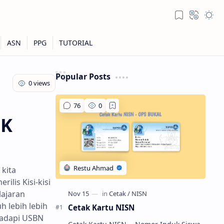
Popular Posts
MK
kita
lis Kisi-kisi
lajaran
h lebih lebih
Cetak Kartu NISN
ghadapi USBN