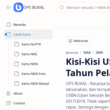
OPS BUKAL
Beranda
Cetak Kartu
Kartu NUPTK
SMA
SMK
Beranda
Kartu NRG
Kisi-Kisi
Kartu NISN
Tahun Pel
Kartu NISN Foto
OPS BUKAL - Rasanya ba
Kartu NISN Massal
laksanakan, dan ternya
About
USBN (Ujian Sekolah Be
2017/2018. Tidak seperti
Contact
cepat. Semoga dengan di