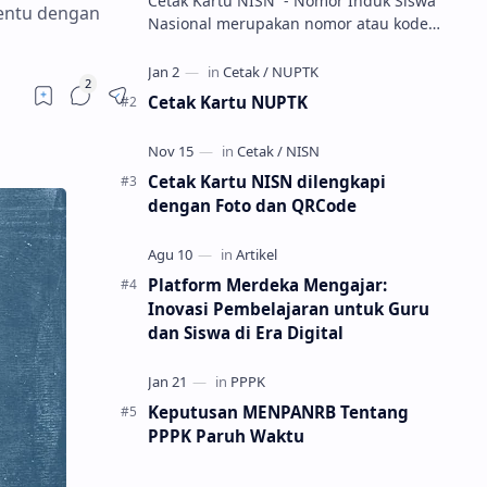
Cetak Kartu NISN - Nomor Induk Siswa
tentu dengan
Nasional merupakan nomor atau kode
unik sebagai tanda pengenal identitas
siswa. NISN ini diterbitkan kepada …
Cetak Kartu NUPTK
Cetak Kartu NISN dilengkapi
dengan Foto dan QRCode
Platform Merdeka Mengajar:
Inovasi Pembelajaran untuk Guru
dan Siswa di Era Digital
Keputusan MENPANRB Tentang
PPPK Paruh Waktu