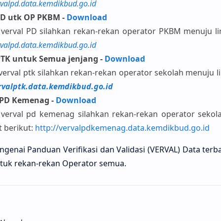
rvalpd.data.kemdikbud.go.id
PD utk OP PKBM -
Download
verval PD silahkan rekan-rekan operator PKBM menuju li
rvalpd.data.kemdikbud.go.id
PTK untuk Semua jenjang -
Download
erval ptk silahkan rekan-rekan operator sekolah menuju li
rvalptk.data.kemdikbud.go.id
 PD Kemenag -
Download
verval pd kemenag silahkan rekan-rekan operator sekol
t berikut:
http://vervalpdkemenag.data.kemdikbud.go.id
genai Panduan Verifikasi dan Validasi (VERVAL) Data terb
uk rekan-rekan Operator semua.