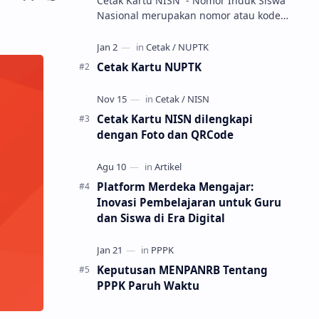
Cetak Kartu NISN - Nomor Induk Siswa
Nasional merupakan nomor atau kode
unik sebagai tanda pengenal identitas
siswa. NISN ini diterbitkan kepada …
Cetak Kartu NUPTK
Cetak Kartu NISN dilengkapi
dengan Foto dan QRCode
Platform Merdeka Mengajar:
Inovasi Pembelajaran untuk Guru
dan Siswa di Era Digital
Keputusan MENPANRB Tentang
PPPK Paruh Waktu