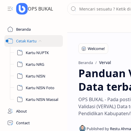
OPS BUKAL
Beranda
Cetak Kartu
Kartu NUPTK
Verval
Beranda
Kartu NRG
Panduan V
Kartu NISN
Data terb
Kartu NISN Foto
OPS BUKAL - Pada posti
Kartu NISN Massal
Validasi (VERVAL) Data
About
Pendidikan Kabupaten/
Contact