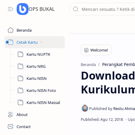
OPS BUKAL
Beranda
Cetak Kartu
Kartu NUPTK
Perangkat Pemb
Beranda
Kartu NRG
Download 
Kartu NISN
Kurikulum
Kartu NISN Foto
Kartu NISN Massal
About
Contact