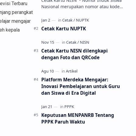
Cetak Kartu NISN - Nomor Induk Siswa
evisi Terbaru
Nasional merupakan nomor atau kode
unjang perangkat
unik sebagai tanda pengenal identitas
siswa. NISN ini diterbitkan kepada …
elajar mengajar
Cetak Kartu NUPTK
leh kepala
Cetak Kartu NISN dilengkapi
dengan Foto dan QRCode
Platform Merdeka Mengajar:
Inovasi Pembelajaran untuk Guru
dan Siswa di Era Digital
Keputusan MENPANRB Tentang
PPPK Paruh Waktu