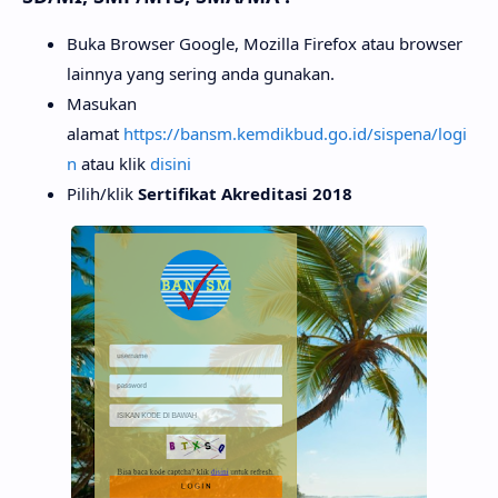
Buka Browser Google, Mozilla Firefox atau browser
lainnya yang sering anda gunakan.
Masukan
alamat
https://bansm.kemdikbu
d.go.id/sispena/logi
n
atau klik
disini
Pilih/klik
Sertifikat Akreditasi 2018