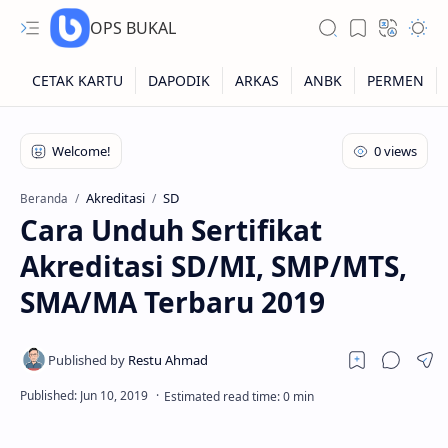
OPS BUKAL
Kartu NUPTK
Kartu NRG
Akreditasi
SD
Beranda
Cara Unduh Sertifikat
Kartu NISN
Akreditasi SD/MI, SMP/MTS,
Kartu NISN Foto
SMA/MA Terbaru 2019
Kartu NISN Massal