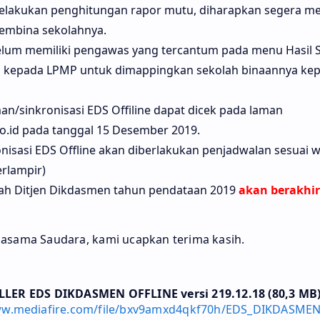
melakukan penghitungan rapor mutu, diharapkan segera m
mbina sekolahnya.
elum memiliki pengawas yang tercantum pada menu Hasil S
 kepada LPMP untuk dimappingkan sekolah binaannya ke
an/sinkronisasi EDS Offiline dapat dicek pada laman
.id pada tanggal 15 Desember 2019.
nisasi EDS Offline akan diberlakukan penjadwalan sesuai w
erlampir)
olah Ditjen Dikdasmen tahun pendataan 2019
akan berakhir
jasama Saudara, kami ucapkan terima kasih.
LLER EDS DIKDASMEN OFFLINE versi 219.12.18 (80,3 MB
ww.mediafire.com/file/bxv9amxd4qkf70h/EDS_DIKDASMEN.