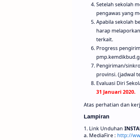
Setelah sekolah 
pengawas yang me
Apabila sekolah b
harap melaporkan
terkait.
Progress pengirim
pmp.kemdikbud.go
Pengiriman/sinkro
provinsi. (jadwal t
Evaluasi Diri Sek
31 Januari 2020.
Atas perhatian dan ker
Lampiran
1. Link Unduhan
INSTA
a. MediaFire :
http://w