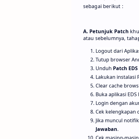
sebagai berikut :
A. Petunjuk Patch
khu
atau sebelumnya, tahap
Logout dari Aplika
Tutup browser An
Unduh
Patch EDS 
Lakukan instalasi 
Clear cache browse
Buka aplikasi EDS 
Login dengan aku
Cek kelengkapan 
Jika muncul notif
Jawaban
.
Cek masing-masing