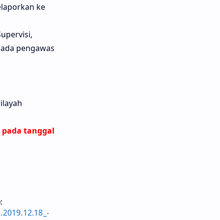
elaporkan ke
upervisi,
pada pengawas
ilayah
 pada tanggal
)
:
2019.12.18_-