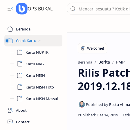
OPS BUKAL
Beranda
Cetak Kartu
Kartu NUPTK
Berita
PMP
Beranda
Kartu NRG
Rilis Pat
Kartu NISN
2019.12.1
Kartu NISN Foto
Kartu NISN Massal
About
Contact