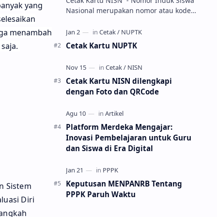
Cetak Kartu NISN - Nomor Induk Siswa
banyak yang
Nasional merupakan nomor atau kode
selesaikan
unik sebagai tanda pengenal identitas
siswa. NISN ini diterbitkan kepada …
juga menambah
Cetak Kartu NUPTK
 saja.
Cetak Kartu NISN dilengkapi
dengan Foto dan QRCode
Platform Merdeka Mengajar:
Inovasi Pembelajaran untuk Guru
dan Siswa di Era Digital
Keputusan MENPANRB Tentang
n Sistem
PPPK Paruh Waktu
uasi Diri
langkah