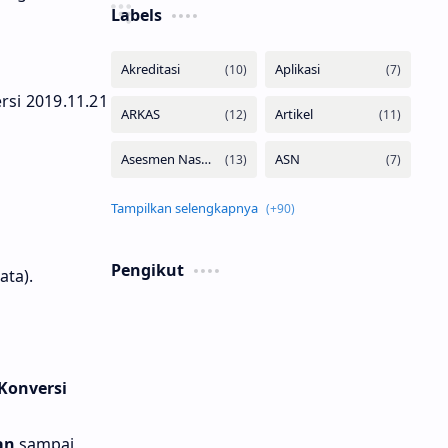
Labels
rsi 2019.11.21
Pengikut
ata).
 Konversi
uan
sampai