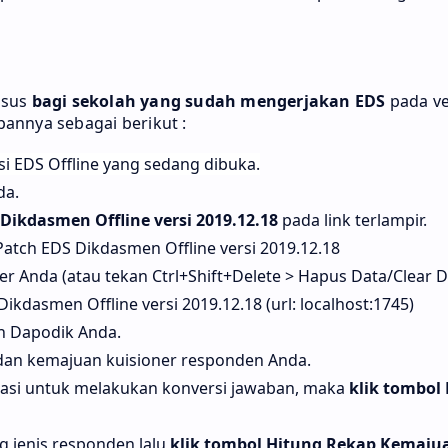
sus
bagi sekolah yang sudah mengerjakan EDS
pada ve
annya sebagai berikut :
si EDS Offline yang sedang dibuka.
da.
Dikdasmen Offline versi 2019.12.18
pada link terlampir.
Patch EDS Dikdasmen Offline versi 2019.12.18
r Anda (atau tekan Ctrl+Shift+Delete > Hapus Data/Clear D
Dikdasmen Offline versi 2019.12.18 (url: localhost:1745)
n Dapodik Anda.
dan kemajuan kuisioner responden Anda.
ikasi untuk melakukan konversi jawaban, maka
klik tombol
 jenis responden lalu
klik tombol Hitung Rekap Kemaj