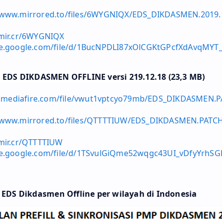
/www.mirrored.to/files/6WYGNIQX/EDS_DIKDASMEN.2019.1
/mir.cr/6WYGNIQX
ive.google.com/file/d/1BucNPDLI87xOlCGKtGPcfXdAvqMYT_
 EDS DIKDASMEN OFFLINE versi 219.12.18 (23,3 MB)
.mediafire.com/file/vwut1vptcyo79mb/EDS_DIKDASMEN.P
/www.mirrored.to/files/QTTTTIUW/EDS_DIKDASMEN.PATCH.
/mir.cr/QTTTTIUW
ive.google.com/file/d/1TSvulGiQme52wqgc43UI_vDfyYrhSG
i EDS Dikdasmen Offline per wilayah di Indonesia