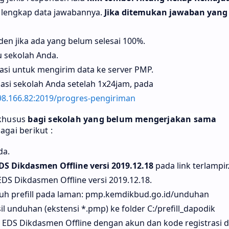
lengkap data jawabannya.
Jika ditemukan jawaban yang
den jika ada yang belum selesai 100%.
 sekolah Anda.
asi untuk mengirim data ke server PMP.
sasi sekolah Anda setelah 1x24jam, pada
.98.166.82:2019/progres-pengiriman
khusus
bagi sekolah yang belum mengerjakan sama
gai berikut :
da.
EDS Dikdasmen Offline versi 2019.12.18
pada link terlampir
EDS Dikdasmen Offline versi 2019.12.18.
uh prefill pada laman: pmp.kemdikbud.go.id/unduhan
hasil unduhan (ekstensi *.pmp) ke folder C:/prefill_dapodik
i EDS Dikdasmen Offline dengan akun dan kode registrasi d