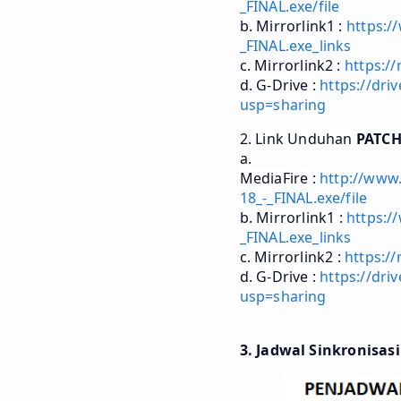
_FINAL.exe/file
b. Mirrorlink1 :
https:/
_FINAL.exe_links
c. Mirrorlink2 :
https:/
d.
G-Drive :
https://dr
usp=sharing
2.
Link Unduhan
PATCH
a.
MediaFire
:
http://www
18_-_FINAL.exe/file
b.
Mirrorlink1
:
https:/
_FINAL.exe_links
c.
Mirrorlink2
:
https:/
d.
G-Drive
:
https://dr
usp=sharing
3. Jadwal Sinkronisas