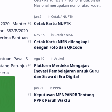
Cetak Kartu NISN - Nomor Induk Siswa
Nasional merupakan nomor atau kode
unik sebagai tanda pengenal identitas
siswa. NISN ini diterbitkan kepada …
Cetak Kartu NUPTK
2020. Menteri
r 582/P/2020
nerima Bantuan
Cetak Kartu NISN dilengkapi
dengan Foto dan QRCode
ntuan Pasal 5
Platform Merdeka Mengajar:
ntang Petunjuk
Inovasi Pembelajaran untuk Guru
erja.
dan Siswa di Era Digital
Keputusan MENPANRB Tentang
PPPK Paruh Waktu