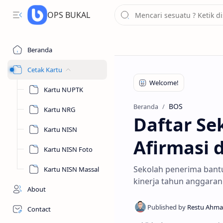
OPS BUKAL
Beranda
Cetak Kartu
Kartu NUPTK
BOS
Beranda
Kartu NRG
Daftar Se
Kartu NISN
Afirmasi 
Kartu NISN Foto
Sekolah penerima bantu
Kartu NISN Massal
kinerja tahun anggara
About
Contact