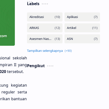
Labels
ional sekolah
mpiran II yang
Pengikut
020
tersebut.
ung kegiatan
reguler serta
erikan bantuan