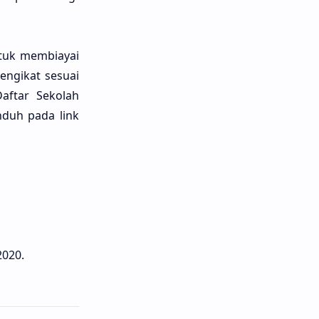
ntuk membiayai
engikat sesuai
aftar Sekolah
nduh pada link
2020.