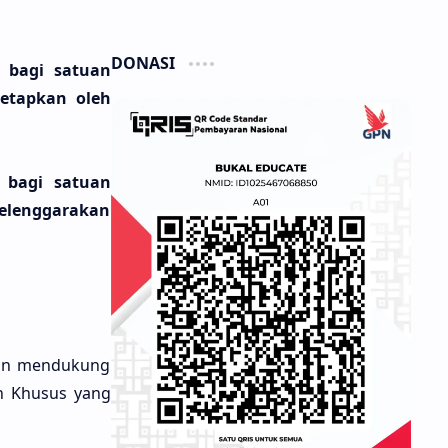
DONASI
 bagi satuan
etapkan oleh
 bagi satuan
yelenggarakan
dan mendukung
h Khusus yang