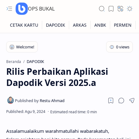
OPS BUKAL
Kartu NUPTK
Kartu NRG
DAPODIK
Beranda
Rilis Perbaikan Aplikasi
Kartu NISN
Dapodik Versi 2025.a
Kartu NISN Foto
Kartu NISN Massal
Assalamualaikum warahmatullahi wabarakatuh,